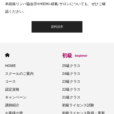
本経絡リンパ協会ⓇやKEIKI-経氣-サロンについても、ぜひご確
認ください。
資料請求
初級
beginner
HOME
25級クラス
スクールのご案内
24級クラス
コース
23級クラス
認定資格
22級クラス
キャンペーン
21級クラス
講師紹介
初級ライセンス試験
お客様の声
初級ライセンス取得・更新