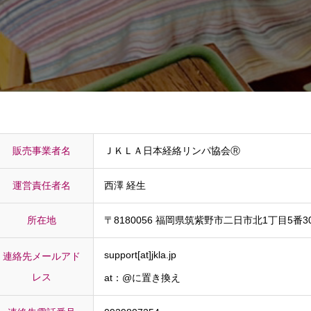
販売事業者名
ＪＫＬＡ日本経絡リンパ協会Ⓡ
運営責任者名
西澤 経生
所在地
〒8180056 福岡県筑紫野市二日市北1丁目5番3
support[at]jkla.jp
連絡先メールアド
レス
at：@に置き換え