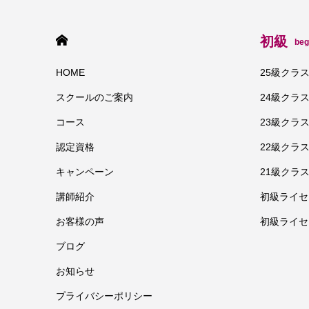
HOME
初級
beg
HOME
25級クラ
スクールのご案内
24級クラ
コース
23級クラ
認定資格
22級クラ
キャンペーン
21級クラ
講師紹介
初級ライセ
お客様の声
初級ライセ
ブログ
お知らせ
プライバシーポリシー