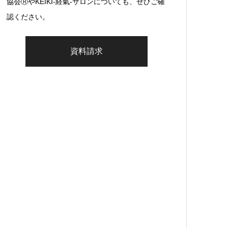
協会ⓇやKEIKI-経氣-サロンについても、ぜひご確
認ください。
資料請求