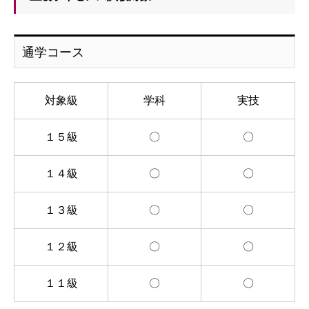
通学コース
対象級
学科
実技
１５級
〇
〇
１４級
〇
〇
１３級
〇
〇
１２級
〇
〇
１１級
〇
〇