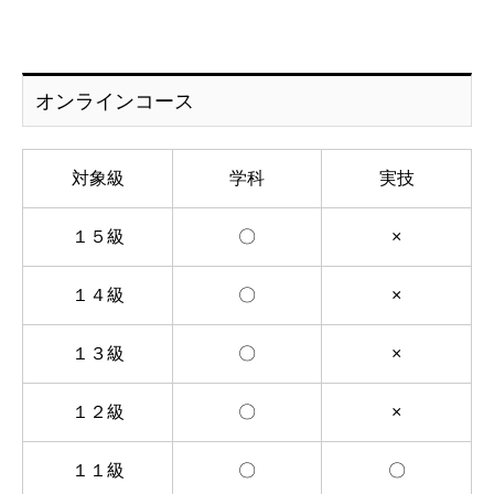
オンラインコース
対象級
学科
実技
１５級
〇
×
１４級
〇
×
１３級
〇
×
１２級
〇
×
１１級
〇
〇