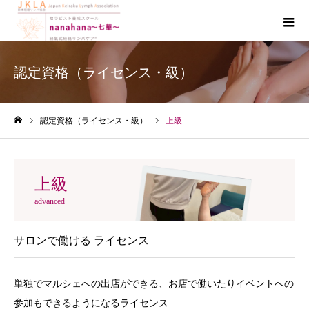
認定資格（ライセンス・級）
認定資格（ライセンス・級）
上級
ホーム
上級
advanced
サロンで働ける ライセンス
単独でマルシェへの出店ができる、お店で働いたりイベントへの
参加もできるようになるライセンス